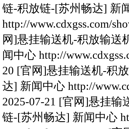
链-积放链-[苏州畅达]
新
http://www.cdxgss.com/sh
网]悬挂输送机-积放输送机
闻中心
http://www.cdxgss
20
[官网]悬挂输送机-积放
达]
新闻中心
http://www.
2025-07-21
[官网]悬挂输
链-[苏州畅达]
新闻中心
h