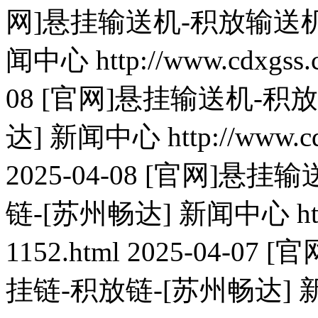
网]悬挂输送机-积放输送机
闻中心
http://www.cdxgss
08
[官网]悬挂输送机-积放
达]
新闻中心
http://www.
2025-04-08
[官网]悬挂输
链-[苏州畅达]
新闻中心
h
1152.html
2025-04-07
[官
挂链-积放链-[苏州畅达]