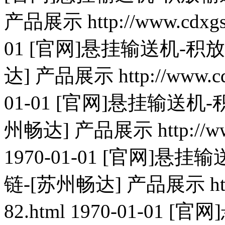
产品展示
http://www.cdxg
01
[官网]悬挂输送机-积放
达]
产品展示
http://www.
01-01
[官网]悬挂输送机-
州畅达]
产品展示
http://
1970-01-01
[官网]悬挂输
链-[苏州畅达]
产品展示
h
82.html
1970-01-01
[官网