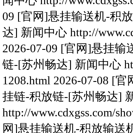
闻中心
http://www.cdxgss
09
[官网]悬挂输送机-积放
达]
新闻中心
http://www.
2026-07-09
[官网]悬挂输
链-[苏州畅达]
新闻中心
h
1208.html
2026-07-08
[官
挂链-积放链-[苏州畅达]
http://www.cdxgss.com/sh
网]悬挂输送机-积放输送机