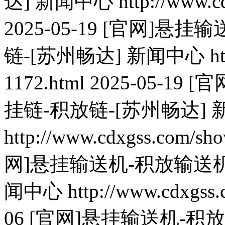
达]
新闻中心
http://www.
2025-05-19
[官网]悬挂输
链-[苏州畅达]
新闻中心
h
1172.html
2025-05-19
[官
挂链-积放链-[苏州畅达]
http://www.cdxgss.com/sh
网]悬挂输送机-积放输送机
闻中心
http://www.cdxgss
06
[官网]悬挂输送机-积放