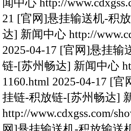
闻中心
http://www.cdxgss
21
[官网]悬挂输送机-积放
达]
新闻中心
http://www.
2025-04-17
[官网]悬挂输
链-[苏州畅达]
新闻中心
h
1160.html
2025-04-17
[官
挂链-积放链-[苏州畅达]
http://www.cdxgss.com/sh
网]悬挂输送机-积放输送机