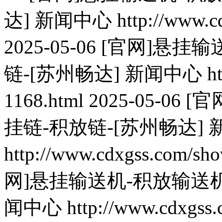
达]
新闻中心
http://www.
2025-05-06
[官网]悬挂输
链-[苏州畅达]
新闻中心
h
1168.html
2025-05-06
[官
挂链-积放链-[苏州畅达]
http://www.cdxgss.com/sh
网]悬挂输送机-积放输送机
闻中心
http://www.cdxgss