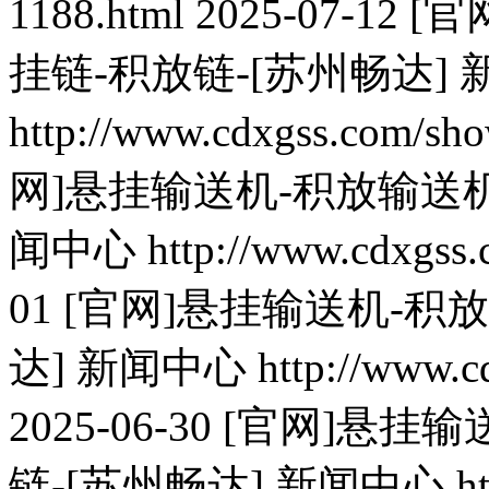
1188.html
2025-07-12
[官
挂链-积放链-[苏州畅达]
http://www.cdxgss.com/sh
网]悬挂输送机-积放输送机
闻中心
http://www.cdxgss
01
[官网]悬挂输送机-积放
达]
新闻中心
http://www.
2025-06-30
[官网]悬挂输
链-[苏州畅达]
新闻中心
h