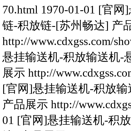
70.html
1970-01-01
[官网
链-积放链-[苏州畅达]
产
http://www.cdxgss.com/sh
悬挂输送机-积放输送机-悬
展示
http://www.cdxgss.c
[官网]悬挂输送机-积放输
产品展示
http://www.cdxg
01
[官网]悬挂输送机-积放