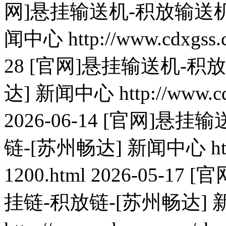
网]悬挂输送机-积放输送机
闻中心
http://www.cdxgss
28
[官网]悬挂输送机-积放
达]
新闻中心
http://www.
2026-06-14
[官网]悬挂输
链-[苏州畅达]
新闻中心
h
1200.html
2026-05-17
[官
挂链-积放链-[苏州畅达]