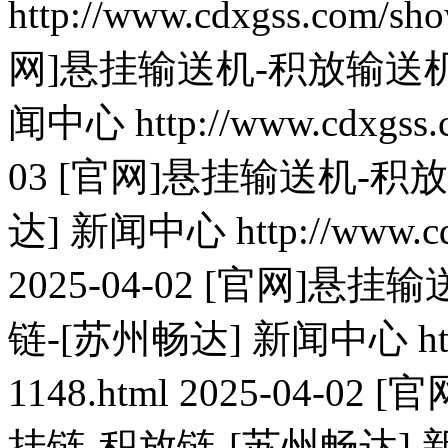
http://www.cdxgss.com/sh
网]悬挂输送机-积放输送机
闻中心
http://www.cdxgss
03
[官网]悬挂输送机-积放
达]
新闻中心
http://www.
2025-04-02
[官网]悬挂输
链-[苏州畅达]
新闻中心
h
1148.html
2025-04-02
[官
挂链-积放链-[苏州畅达]