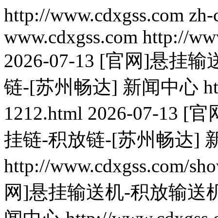
http://www.cdxgss.com
zh-
www.cdxgss.com
http://w
2026-07-13
[官网]悬挂输
链-[苏州畅达]
新闻中心
h
1212.html
2026-07-13
[官
挂链-积放链-[苏州畅达]
http://www.cdxgss.com/sh
网]悬挂输送机-积放输送机