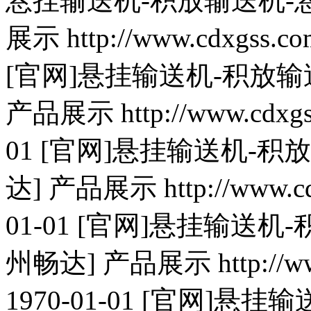
悬挂输送机-积放输送机-悬
展示
http://www.cdxgss.c
[官网]悬挂输送机-积放输
产品展示
http://www.cdxg
01
[官网]悬挂输送机-积放
达]
产品展示
http://www.
01-01
[官网]悬挂输送机-
州畅达]
产品展示
http://
1970-01-01
[官网]悬挂输