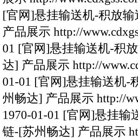
[官网]悬挂输送机-积放输
产品展示
http://www.cdxg
01
[官网]悬挂输送机-积放
达]
产品展示
http://www.
01-01
[官网]悬挂输送机-
州畅达]
产品展示
http://
1970-01-01
[官网]悬挂输
链-[苏州畅达]
产品展示
h