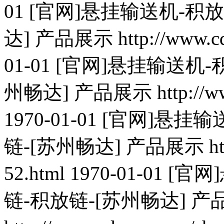
01
[官网]悬挂输送机-积放
达]
产品展示
http://www.
01-01
[官网]悬挂输送机-
州畅达]
产品展示
http://
1970-01-01
[官网]悬挂输
链-[苏州畅达]
产品展示
h
52.html
1970-01-01
[官网
链-积放链-[苏州畅达]
产