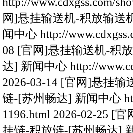
http://www.cdxgss.com/sh
网]悬挂输送机-积放输送机
闻中心
http://www.cdxgss
08
[官网]悬挂输送机-积放
达]
新闻中心
http://www.
2026-03-14
[官网]悬挂输
链-[苏州畅达]
新闻中心
h
1196.html
2026-02-25
[官
挂链-积放链-[苏州畅达]