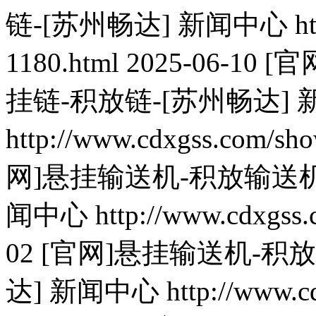
链-[苏州畅达]
新闻中心
h
1180.html
2025-06-10
[官
挂链-积放链-[苏州畅达]
http://www.cdxgss.com/sh
网]悬挂输送机-积放输送机
闻中心
http://www.cdxgss
02
[官网]悬挂输送机-积放
达]
新闻中心
http://www.