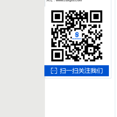
网址：
www.cdxgss.com