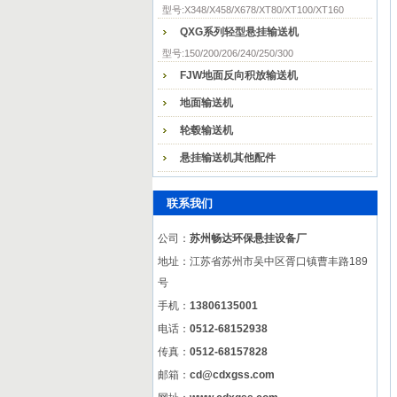
型号:X348/X458/X678/XT80/XT100/XT160
QXG系列轻型悬挂输送机
型号:150/200/206/240/250/300
FJW地面反向积放输送机
地面输送机
轮毂输送机
悬挂输送机其他配件
联系我们
公司：
苏州畅达环保悬挂设备厂
地址：江苏省苏州市吴中区胥口镇曹丰路189
号
手机：
13806135001
电话：
0512-68152938
传真：
0512-68157828
邮箱：
cd@cdxgss.com