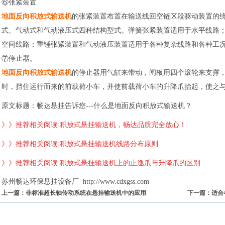
⑥张紧装置
地面反向积放式输送机
的张紧装置布置在输送线回空链区段驱动装置的
式、气动式和气动液压式四种结构型式。弹簧张紧装置适用于水平线路
空间线路；重锤张紧装置和气动液压装置适用于各种复杂线路和各种工
⑦停止器。
地面反向积放式输送机
的停止器用气缸来带动，闸板用四个滚轮来支撑
时，挡住运行而来的前载荷小车，并使前载荷小车的升降爪抬起，使之
原文标题：畅达悬挂告诉您---什么是地面反向积放式输送机？
》》推荐相关阅读:积放式悬挂输送机，畅达品质完全放心！
》》推荐相关阅读:积放式悬挂输送机线路分布原则
》》推荐相关阅读:积放式悬挂输送机上的止逸爪与升降爪的区别
苏州畅达环保悬挂设备厂
http://www.cdxgss.com
上一篇：非标准超长轴传动系统在悬挂输送机中的应用
下一篇：适合