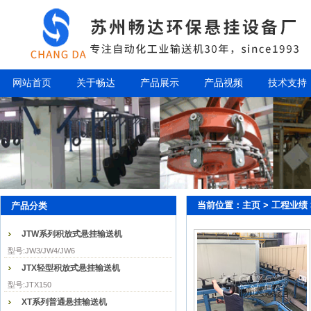
网站首页
关于畅达
产品展示
产品视频
技术支持
当前位置：
主页
>
工程业绩
产品分类
JTW系列积放式悬挂输送机
型号:JW3/JW4/JW6
JTX轻型积放式悬挂输送机
型号:JTX150
XT系列普通悬挂输送机