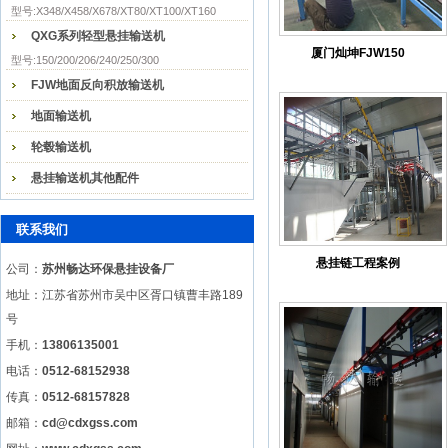
型号:X348/X458/X678/XT80/XT100/XT160
QXG系列轻型悬挂输送机
厦门灿坤FJW150
型号:150/200/206/240/250/300
FJW地面反向积放输送机
地面输送机
轮毂输送机
悬挂输送机其他配件
联系我们
悬挂链工程案例
公司：
苏州畅达环保悬挂设备厂
地址：江苏省苏州市吴中区胥口镇曹丰路189
号
手机：
13806135001
电话：
0512-68152938
传真：
0512-68157828
邮箱：
cd@cdxgss.com