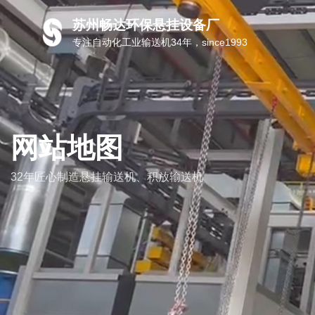
苏州畅达环保悬挂设备厂
专注自动化工业输送机34年，since1993
网站地图
32年匠心制造悬挂输送机、积放输送机